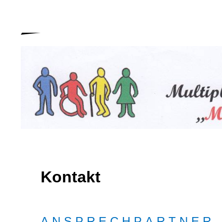
Kontakt
A N S P R E C H P A R T N E R