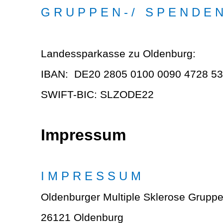
G R U P P E N - / S P E N D E 
Landessparkasse zu Oldenburg:
IBAN: DE20 2805 0100 0090 4728 53
SWIFT-BIC: SLZODE22
Impressum
I M P R E S S U M
Oldenburger Multiple Sklerose Grupp
26121 Oldenburg