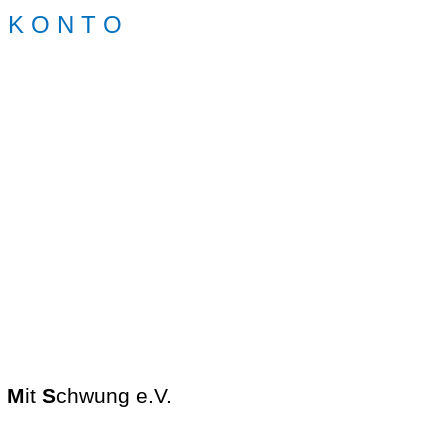
N K O N T O
e
M
it
S
chwung e.V.